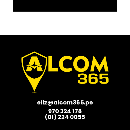
eliz@alcom365.pe
970 324 178
(01) 224 0055