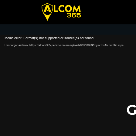
Media error: Format(s) not supported or source(s) not found
Descargar archivo: https://alcom365.pe/wp-content/uploads/2022/06/ProyectosAlcom365.mp4
G